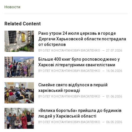
C
Новости
a
t
e
Related Content
g
o
Рано утром 24 июля церковь в городе
r
Дергачи Харьковской области пострадала
i
от обстрелов
e
BY
ОЛЕГ КОНСТАНТИНОВИЧ ВАСИЛЕНКО
27.07.2026
s
Більше 400 книг було росповсюджено у
:
Харкові літературними євангелістами
BY
ОЛЕГ КОНСТАНТИНОВИЧ ВАСИЛЕНКО
16.06.2026
Сімейне свято відбулося в першій
харківський громаді
BY
ОЛЕГ КОНСТАНТИНОВИЧ ВАСИЛЕНКО
01.06.2026
«Велика боротьба» прийшла до будинків
людей у Харківській області
BY
ОЛЕГ КОНСТАНТИНОВИЧ ВАСИЛЕНКО
06.05.2026