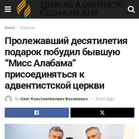
Home
Новости
Пролежавший десятилетия
подарок побудил бывшую
“Мисс Алабама”
присоединяться к
адвентистской церкви
By
Олег Константинович Василенко
8 лет Ago