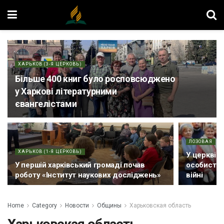
ХАРЬКОВ (3-Я ЦЕРКОВЬ)
Більше 400 книг було росповсюджено
у Харкові літературними
євангелістами
ЛОЗОВАЯ
ХАРЬКОВ (1-Я ЦЕРКОВЬ)
У церкві 
У першій харківський громаді почав
особистим
роботу «Інститут наукових досліджень»
війні
Home
Category
Новости
Общины
Харьковская область