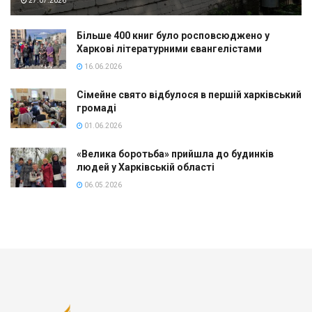
27.07.2026
Більше 400 книг було росповсюджено у
Харкові літературними євангелістами
16.06.2026
Сімейне свято відбулося в першій харківський
громаді
01.06.2026
«Велика боротьба» прийшла до будинків
людей у Харківській області
06.05.2026