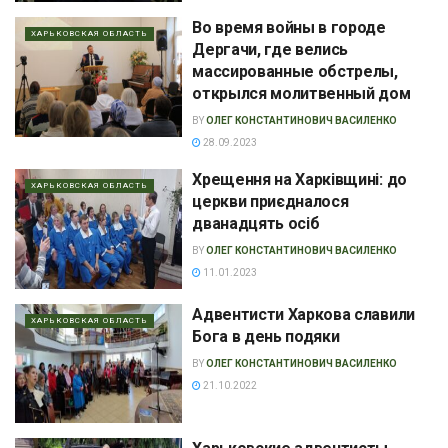
Во время войны в городе
ХАРЬКОВСКАЯ ОБЛАСТЬ
Дергачи, где велись
массированные обстрелы,
открылся молитвенный дом
BY
ОЛЕГ КОНСТАНТИНОВИЧ ВАСИЛЕНКО
28.09.2023
Хрещення на Харківщині: до
ХАРЬКОВСКАЯ ОБЛАСТЬ
церкви приєдналося
дванадцять осіб
BY
ОЛЕГ КОНСТАНТИНОВИЧ ВАСИЛЕНКО
11.01.2023
Адвентисти Харкова славили
ХАРЬКОВСКАЯ ОБЛАСТЬ
Бога в день подяки
BY
ОЛЕГ КОНСТАНТИНОВИЧ ВАСИЛЕНКО
21.10.2022