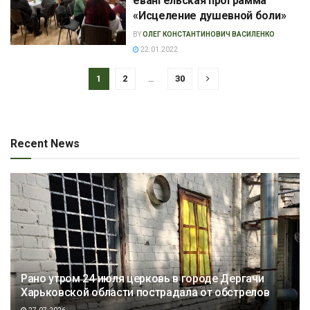
евангельская программа
«Исцеление душевной боли»
BY
ОЛЕГ КОНСТАНТИНОВИЧ ВАСИЛЕНКО
22.01.2022
1
2
…
30
Recent News
Рано утром 24 июля церковь в городе Дергачи
Харьковской области пострадала от обстрелов