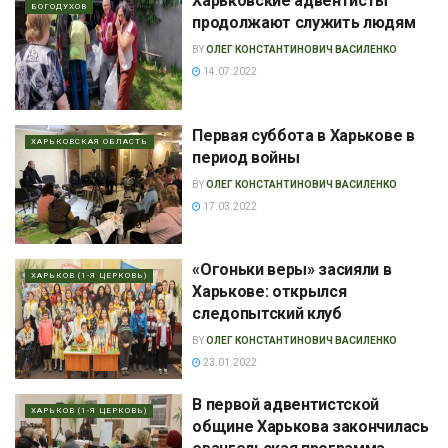
Харьковские адвентисты
БОГОДУХОВ
продолжают служить людям
BY
ОЛЕГ КОНСТАНТИНОВИЧ ВАСИЛЕНКО
14.07.2022
Первая суббота в Харькове в
ХАРЬКОВСКАЯ ОБЛАСТЬ
период войны
BY
ОЛЕГ КОНСТАНТИНОВИЧ ВАСИЛЕНКО
17.03.2022
«Огоньки веры» засияли в
ХАРЬКОВ (1-Я ЦЕРКОВЬ)
Харькове: открылся
следопытский клуб
BY
ОЛЕГ КОНСТАНТИНОВИЧ ВАСИЛЕНКО
23.01.2022
В первой адвентистской
ХАРЬКОВ (1-Я ЦЕРКОВЬ)
общине Харькова закончилась