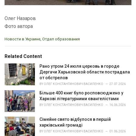
Олег Назаров
Фото автора
C
Новости в Украине
,
Отдел образования
a
t
e
Related Content
g
o
Рано утром 24 июля церковь в городе
r
Дергачи Харьковской области пострадала
i
от обстрелов
e
BY
ОЛЕГ КОНСТАНТИНОВИЧ ВАСИЛЕНКО
27.07.2026
s
Більше 400 книг було росповсюджено у
:
Харкові літературними євангелістами
BY
ОЛЕГ КОНСТАНТИНОВИЧ ВАСИЛЕНКО
16.06.2026
Сімейне свято відбулося в першій
харківський громаді
BY
ОЛЕГ КОНСТАНТИНОВИЧ ВАСИЛЕНКО
01.06.2026