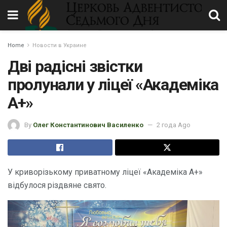
Home
Новости в Украине
Дві радісні звістки
пролунали у ліцеї «Академіка
А+»
By
Олег Константинович Василенко
2 года Ago
У криворізькому приватному ліцеї «Академіка А+»
відбулося різдвяне свято.