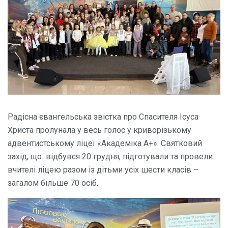
Радісна євангельська звістка про Спасителя Ісуса
Христа пролунала у весь голос у криворізькому
адвентистському ліцеї «Академіка А+». Святковий
захід, що відбувся 20 грудня, підготували та провели
вчителі ліцею разом із дітьми усіх шести класів –
загалом більше 70 осіб.