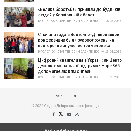
«Велика боротьба» прийшла до будинків
людей у Харківській області
BY
ОЛЕГ КОНСТАНТИНОВИЧ ВАСИЛЕНКО
06.05.2026
С начала года в Восточно-Днепровской
конференции были рукоположены на
пасторское служение три человека
BY
ОЛЕГ КОНСТАНТИНОВИЧ ВАСИЛЕНКО
28.04.2026
Цифровий євангелизм в Україні: як Центр
духовно-моральної підтримки Hope 365
допомагає людям онлайн
BY
ОЛЕГ КОНСТАНТИНОВИЧ ВАСИЛЕНКО
17.03.2026
BACK TO TOP
© 2024 Східно-Дніпровська конференція
Exit mobile version