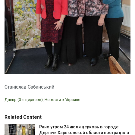
Станіслав Сабанський
C
Днепр (3-я церковь)
,
Новости в Украине
a
t
e
Related Content
g
o
Рано утром 24 июля церковь в городе
r
Дергачи Харьковской области пострадала