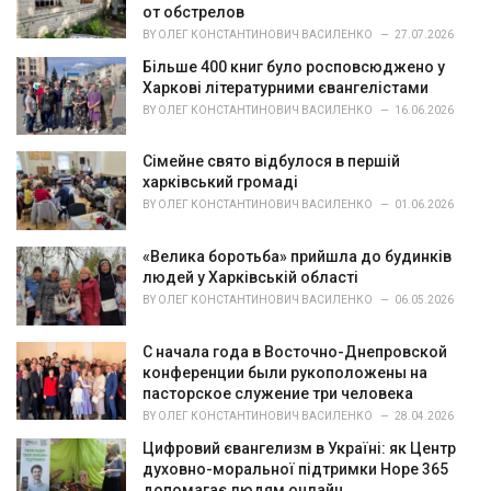
i
от обстрелов
e
BY
ОЛЕГ КОНСТАНТИНОВИЧ ВАСИЛЕНКО
27.07.2026
s
Більше 400 книг було росповсюджено у
:
Харкові літературними євангелістами
BY
ОЛЕГ КОНСТАНТИНОВИЧ ВАСИЛЕНКО
16.06.2026
Сімейне свято відбулося в першій
харківський громаді
BY
ОЛЕГ КОНСТАНТИНОВИЧ ВАСИЛЕНКО
01.06.2026
«Велика боротьба» прийшла до будинків
людей у Харківській області
BY
ОЛЕГ КОНСТАНТИНОВИЧ ВАСИЛЕНКО
06.05.2026
С начала года в Восточно-Днепровской
конференции были рукоположены на
пасторское служение три человека
BY
ОЛЕГ КОНСТАНТИНОВИЧ ВАСИЛЕНКО
28.04.2026
Цифровий євангелизм в Україні: як Центр
духовно-моральної підтримки Hope 365
допомагає людям онлайн