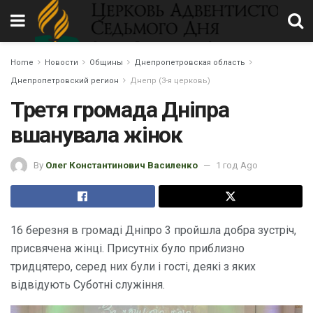
Home
Новости
Общины
Днепропетровская область
Днепропетровский регион
Днепр (3-я церковь)
Третя громада Дніпра
вшанувала жінок
By
Олег Константинович Василенко
1 год Ago
16 березня в громаді Дніпро 3 пройшла добра зустріч,
присвячена жінці. Присутніх було приблизно
тридцятеро, серед них були і гості, деякі з яких
відвідують Суботні служіння.