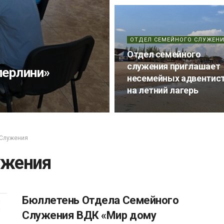
ОТДЕЛ СЕМЕЙНОГО СЛУЖЕН
Отдел семейного
служения приглашает
перлини»
несемейных адвентис
на летний лагерь
 Служения
ужения
Бюллетень Отдела Семейного
Служения ВДК «Мир дому