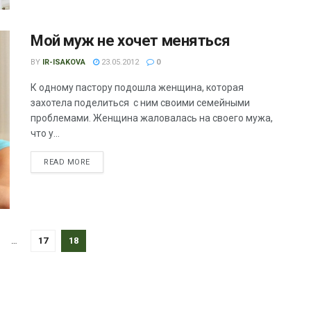
Мой муж не хочет меняться
BY
IR-ISAKOVA
23.05.2012
0
К одному пастору подошла женщина, которая
захотела поделиться с ним своими семейными
проблемами. Женщина жаловалась на своего мужа,
что у...
READ MORE
…
17
18