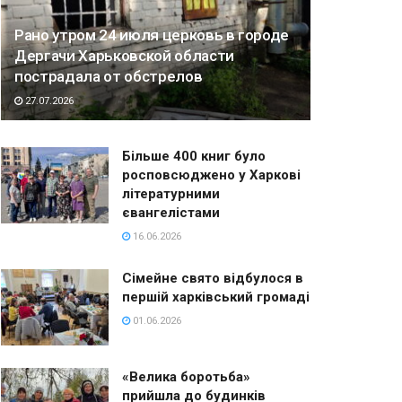
Рано утром 24 июля церковь в городе
Дергачи Харьковской области
пострадала от обстрелов
27.07.2026
Більше 400 книг було
росповсюджено у Харкові
літературними
євангелістами
16.06.2026
Сімейне свято відбулося в
першій харківський громаді
01.06.2026
«Велика боротьба»
прийшла до будинків