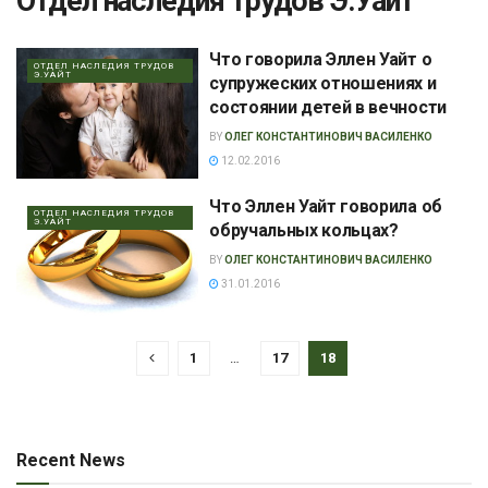
Отдел наследия трудов Э.Уайт
Что говорила Эллен Уайт о
ОТДЕЛ НАСЛЕДИЯ ТРУДОВ
Э.УАЙТ
супружеских отношениях и
состоянии детей в вечности
BY
ОЛЕГ КОНСТАНТИНОВИЧ ВАСИЛЕНКО
12.02.2016
Что Эллен Уайт говорила об
ОТДЕЛ НАСЛЕДИЯ ТРУДОВ
Э.УАЙТ
обручальных кольцах?
BY
ОЛЕГ КОНСТАНТИНОВИЧ ВАСИЛЕНКО
31.01.2016
1
…
17
18
Recent News