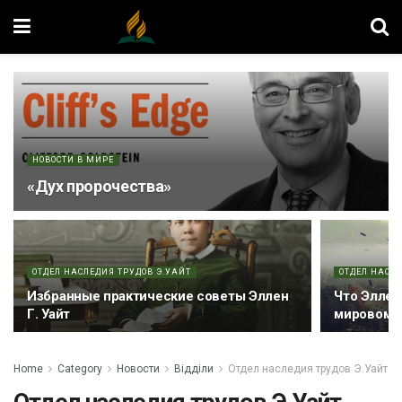
НОВОСТИ В МИРЕ
«Дух пророчества»
ОТДЕЛ НАСЛЕДИЯ ТРУДОВ Э.УАЙТ
ОТДЕЛ НАСЛЕ
Избранные практические советы Эллен
Что Эллен
Г. Уайт
мировом 
Home
Category
Новости
Відділи
Отдел наследия трудов Э.Уайт