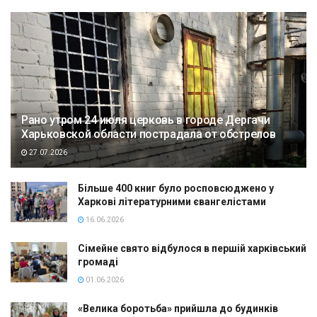
Рано утром 24 июля церковь в городе Дергачи
Харьковской области пострадала от обстрелов
27.07.2026
Більше 400 книг було росповсюджено у
Харкові літературними євангелістами
16.06.2026
Сімейне свято відбулося в першій харківський
громаді
01.06.2026
«Велика боротьба» прийшла до будинків