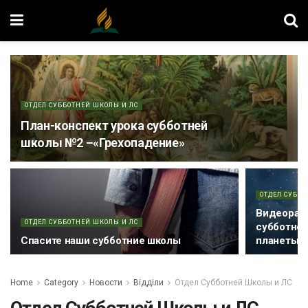
ОТДЕЛ СУББОТНЕЙ ШКОЛЫ И ЛС
План-конспект урока субботней
школы №2 –«Грехопадение»
ОТДЕЛ СУББ
Видеораз
ОТДЕЛ СУББОТНЕЙ ШКОЛЫ И ЛС
субботне
Спасите наши субботние школы
планеты 
Home
Category
Новости
Відділи
Отдел Субботней Школы и ЛС