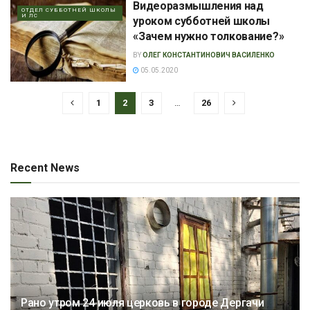
Видеоразмышления над
ОТДЕЛ СУББОТНЕЙ ШКОЛЫ
И ЛС
уроком субботней школы
«Зачем нужно толкование?»
BY
ОЛЕГ КОНСТАНТИНОВИЧ ВАСИЛЕНКО
05.05.2020
1
2
3
…
26
Recent News
Рано утром 24 июля церковь в городе Дергачи