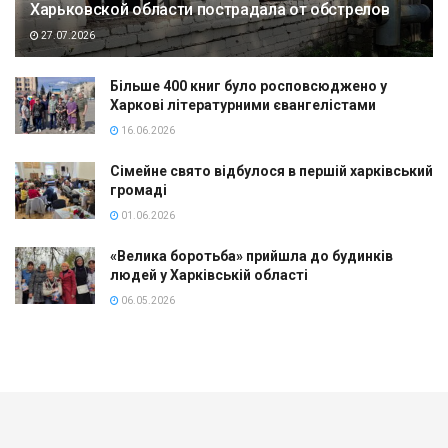
Харьковской области пострадала от обстрелов
27.07.2026
Більше 400 книг було росповсюджено у
Харкові літературними євангелістами
16.06.2026
Сімейне свято відбулося в першій харківський
громаді
01.06.2026
«Велика боротьба» прийшла до будинків
людей у Харківській області
06.05.2026