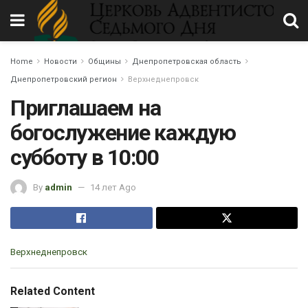
Home
Новости
Общины
Днепропетровская область
Днепропетровский регион
Верхнеднепровск
Приглашаем на
богослужение каждую
субботу в 10:00
By
admin
14 лет Ago
C
Верхнеднепровск
a
t
e
Related Content
g