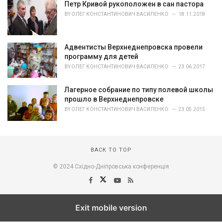
o
Петр Кривой рукоположен в сан пастора
r
BY
ОЛЕГ КОНСТАНТИНОВИЧ ВАСИЛЕНКО
18.11.2018
i
e
s
Адвентисты Верхнеднепровска провели
:
программу для детей
BY
ОЛЕГ КОНСТАНТИНОВИЧ ВАСИЛЕНКО
23.06.2017
Лагерное собрание по типу полевой школы
прошло в Верхнеднепровске
BY
ОЛЕГ КОНСТАНТИНОВИЧ ВАСИЛЕНКО
23.05.2015
BACK TO TOP
© 2024 Східно-Дніпровська конференція
Exit mobile version