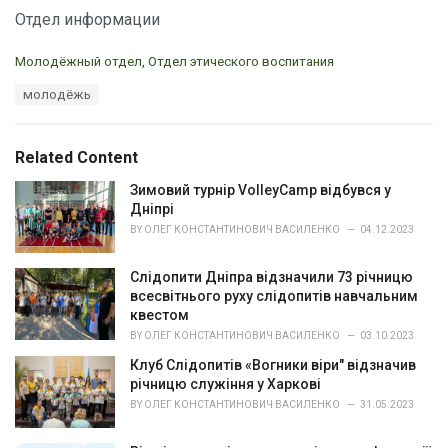
Отдел информации
C
Молодёжный отдел
,
Отдел этического воспитания
a
T
молодёжь
t
a
e
g
g
s
o
Related Content
:
r
i
Зимовий турнір VolleyCamp відбувся у
e
Дніпрі
s
BY
ОЛЕГ КОНСТАНТИНОВИЧ ВАСИЛЕНКО
04.12.2023
:
Слідопити Дніпра відзначили 73 річницю
всесвітнього руху слідопитів навчальним
квестом
BY
ОЛЕГ КОНСТАНТИНОВИЧ ВАСИЛЕНКО
03.10.2023
Клуб Слідопитів «Вогники віри" відзначив
річницю служіння у Харкові
BY
ОЛЕГ КОНСТАНТИНОВИЧ ВАСИЛЕНКО
31.05.2023