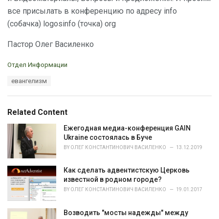
все присылать в конференцию по адресу info
(собачка) logosinfo (точка) org
Пастор Олег Василенко
C
Отдел Информации
a
T
евангелизм
t
a
e
g
g
s
o
Related Content
:
r
i
Ежегодная медиа-конференция GAIN
e
Ukraine состоялась в Буче
s
BY
ОЛЕГ КОНСТАНТИНОВИЧ ВАСИЛЕНКО
13.12.2019
:
Как сделать адвентистскую Церковь
известной в родном городе?
BY
ОЛЕГ КОНСТАНТИНОВИЧ ВАСИЛЕНКО
19.01.2017
Возводить "мосты надежды" между