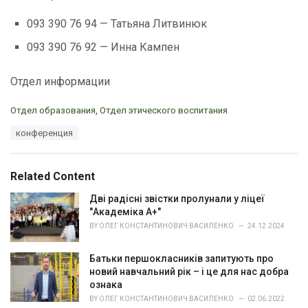
093 390 76 94 — Татьяна Литвинюк
093 390 76 92 — Инна Кампен
Отдел информации
C
Отдел образования
,
Отдел этического воспитания
a
T
конференция
t
a
e
g
g
s
o
Related Content
:
r
i
Дві радісні звістки пролунали у ліцеї
e
"Академіка А+"
s
BY
ОЛЕГ КОНСТАНТИНОВИЧ ВАСИЛЕНКО
24.12.2024
:
Батьки першокласників запитують про
новий навчальний рік – і це для нас добра
ознака
BY
ОЛЕГ КОНСТАНТИНОВИЧ ВАСИЛЕНКО
02.06.2022