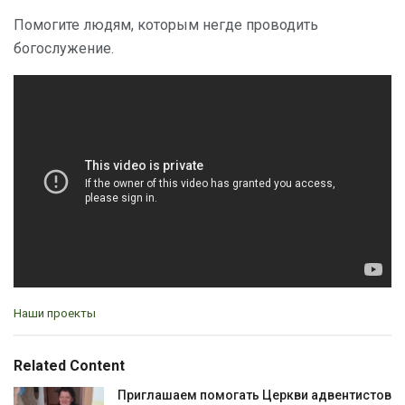
Помогите людям, которым негде проводить
богослужение.
C
Наши проекты
a
t
e
Related Content
g
o
Приглашаем помогать Церкви адвентистов