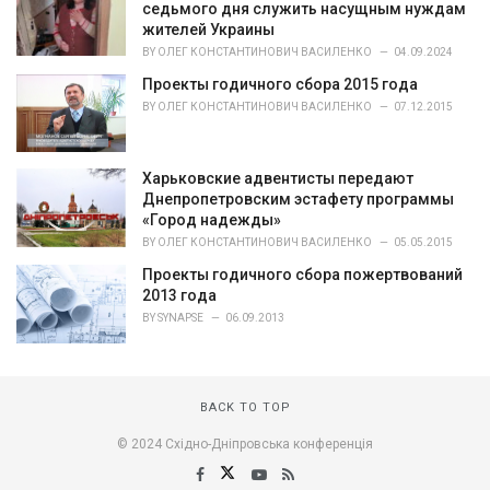
r
седьмого дня служить насущным нуждам
i
жителей Украины
e
BY
ОЛЕГ КОНСТАНТИНОВИЧ ВАСИЛЕНКО
04.09.2024
s
Проекты годичного сбора 2015 года
:
BY
ОЛЕГ КОНСТАНТИНОВИЧ ВАСИЛЕНКО
07.12.2015
Харьковские адвентисты передают
Днепропетровским эстафету программы
«Город надежды»
BY
ОЛЕГ КОНСТАНТИНОВИЧ ВАСИЛЕНКО
05.05.2015
Проекты годичного сбора пожертвований
2013 года
BY
SYNAPSE
06.09.2013
BACK TO TOP
© 2024 Східно-Дніпровська конференція