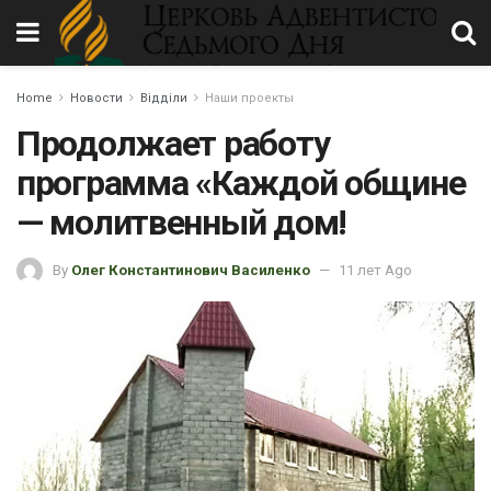
Home
Новости
Відділи
Наши проекты
Продолжает работу
программа «Каждой общине
— молитвенный дом!
By
Олег Константинович Василенко
11 лет Ago