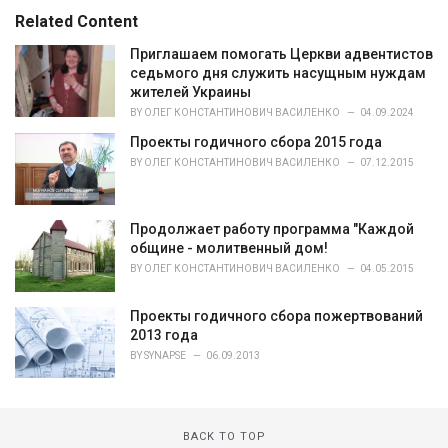
e
Related Content
g
o
Приглашаем помогать Церкви адвентистов
r
седьмого дня служить насущным нуждам
i
жителей Украины
e
BY
ОЛЕГ КОНСТАНТИНОВИЧ ВАСИЛЕНКО
04.09.2024
s
Проекты годичного сбора 2015 года
:
BY
ОЛЕГ КОНСТАНТИНОВИЧ ВАСИЛЕНКО
07.12.2015
Продолжает работу программа "Каждой
общине - молитвенный дом!
BY
ОЛЕГ КОНСТАНТИНОВИЧ ВАСИЛЕНКО
04.05.2015
Проекты годичного сбора пожертвований
2013 года
BY
SYNAPSE
06.09.2013
BACK TO TOP