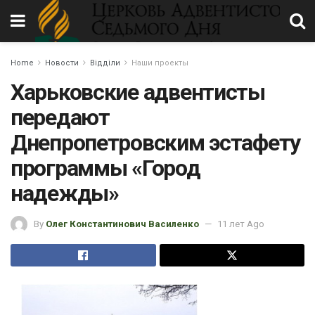
Home
Новости
Відділи
Наши проекты
Харьковские адвентисты
передают
Днепропетровским эстафету
программы «Город
надежды»
By
Олег Константинович Василенко
11 лет Ago