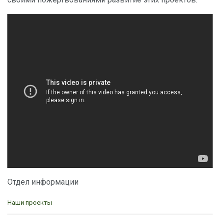
Отдел информации
C
Наши проекты
a
t