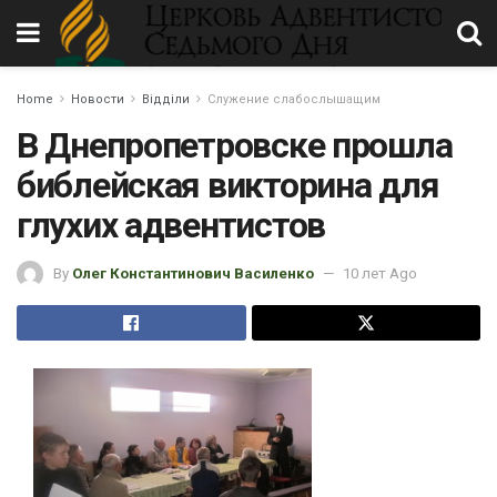
Home
Новости
Відділи
Служение слабослышащим
В Днепропетровске прошла
библейская викторина для
глухих адвентистов
By
Олег Константинович Василенко
10 лет Ago