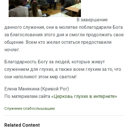
В завершение
данного служения, они в молитве поблагодарили Бога
за благословения этого дня и смогли продолжить свое
общение. Всем кто желал остаться предоставили
ночлег.
Благодарность Богу за людей, которые живут
служением для глухих, а также всем глухим за то, что
они наполняют этом мир светом!
Елена Манякина (Кривой Рог)
По материалам сайта
«Церковь глухих в интернете»
C
Служение слабослышащим
a
t
e
Related Content
g