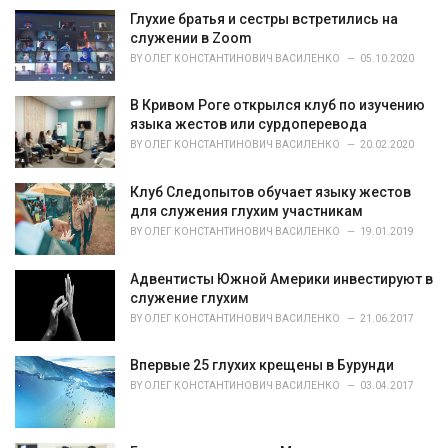
o
Глухие братья и сестры встретились на
r
служении в Zoom
i
BY
ОЛЕГ КОНСТАНТИНОВИЧ ВАСИЛЕНКО
05.10.2020
e
s
В Кривом Роге открылся клуб по изучению
:
языка жестов или сурдоперевода
BY
ОЛЕГ КОНСТАНТИНОВИЧ ВАСИЛЕНКО
20.02.2020
Клуб Следопытов обучает языку жестов
для служения глухим участникам
BY
ОЛЕГ КОНСТАНТИНОВИЧ ВАСИЛЕНКО
19.01.2019
Адвентисты Южной Америки инвестируют в
служение глухим
BY
ОЛЕГ КОНСТАНТИНОВИЧ ВАСИЛЕНКО
21.06.2017
Впервые 25 глухих крещены в Бурунди
BY
ОЛЕГ КОНСТАНТИНОВИЧ ВАСИЛЕНКО
03.04.2017