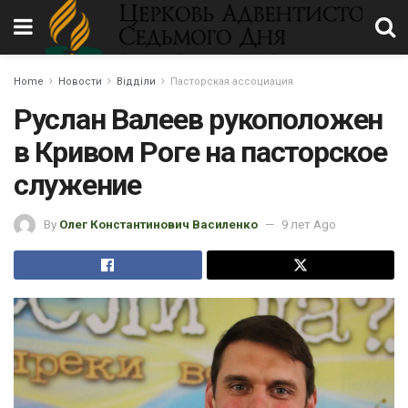
Home
Новости
Відділи
Пасторская ассоциация
Руслан Валеев рукоположен
в Кривом Роге на пасторское
служение
By
Олег Константинович Василенко
9 лет Ago