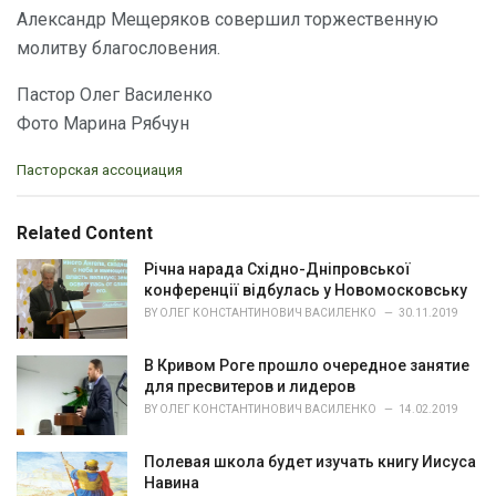
Александр Мещеряков совершил торжественную
молитву благословения.
Пастор Олег Василенко
Фото Марина Рябчун
C
Пасторская ассоциация
a
t
e
Related Content
g
o
Річна нарада Східно-Дніпровської
r
конференції відбулась у Новомосковську
i
BY
ОЛЕГ КОНСТАНТИНОВИЧ ВАСИЛЕНКО
30.11.2019
e
s
В Кривом Роге прошло очередное занятие
:
для пресвитеров и лидеров
BY
ОЛЕГ КОНСТАНТИНОВИЧ ВАСИЛЕНКО
14.02.2019
Полевая школа будет изучать книгу Иисуса
Навина