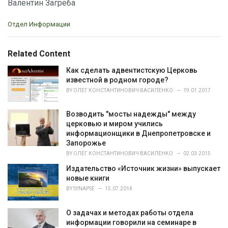
Валентин Загреба
C
Отдел Информации
a
t
e
Related Content
g
o
Как сделать адвентистскую Церковь
r
известной в родном городе?
i
BY
ОЛЕГ КОНСТАНТИНОВИЧ ВАСИЛЕНКО
19.01.2017
e
s
Возводить "мосты надежды" между
:
церковью и миром учились
информационщики в Днепропетровске и
Запорожье
BY
ОЛЕГ КОНСТАНТИНОВИЧ ВАСИЛЕНКО
02.03.2015
Издательство «Источник жизни» выпускает
новые книги
BY
SYNAPSE
15.07.2014
О задачах и методах работы отдела
информации говорили на семинаре в