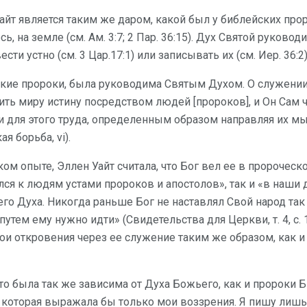
йт является таким же даром, какой был у библейских прор
, на земле (см. Ам. 3:7; 2 Пар. 36:15). Дух Святой руково
ти устно (см. 3 Цар.17:1) или записывать их (см. Иер. 36:2)
йские пророки, была руководима Святым Духом. О служении
ить миру истину посредством людей [пророков], и Он Сам 
и для этого труда, определенным образом направляя их мы
я борьба, vi).
ом опыте, Эллен Уайт считала, что Бог вел ее в пророческ
ся к людям устами пророков и апостолов», так и «в наши 
го Духа. Никогда раньше Бог не наставлял Свой народ так
путем ему нужно идти» (Свидетельства для Церкви, т. 4, с. 
вои откровения через ее служение таким же образом, как 
то была так же зависима от Духа Божьего, как и пророки Б
, которая выражала бы только мои воззрения. Я пишу лишь 