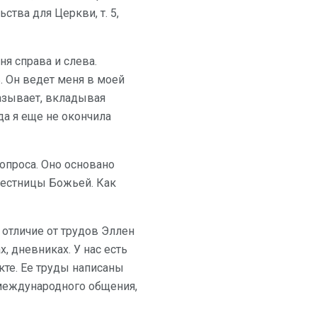
ства для Церкви, т. 5,
я справа и слева.
. Он ведет меня в моей
казывает, вкладывая
да я еще не окончила
опроса. Оно основано
вестницы Божьей. Как
 отличие от трудов Эллен
х, дневниках. У нас есть
акте. Ее труды написаны
 международного общения,