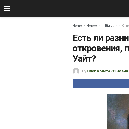
Home
Новости
Відділи
Отд
Есть ли разн
откровения, 
Уайт?
By
Олег Константинович