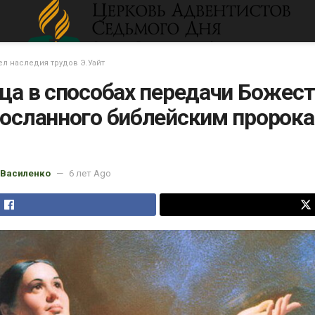
ел наследия трудов Э.Уайт
ица в способах передачи Божес
посланного библейским пророка
 Василенко
6 лет Ago