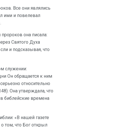
оков. Все они являлись
дил ими и повелевал
.
 пророков она писала:
через Святого Духа
сли и подсказывая, что
ом служении:
дни Он обращается к ним
 серьезно относительно
148). Она утверждала, что
и в библейские времена
иблии: «В нашей газете
о том, что Бог открыл