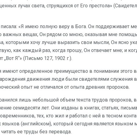
енных лучах света, струящихся от Его престола» (Свидетель
писала: «Я имею полную веру в Бога. Он поддерживает мен
у о важных вещах, Он рядом со мною, оказывая мне помощь
ова, которыми хочу лучше выразить свои мысли, Он ясно у
ствую, как каждый раз, когда прошу, Он отвечает мне; и ког
 „Вот Я“» (Письмо 127, 1902 г.).
 имеют определенное преимущество в понимании этого в
т зарождения движения люди были свидетелями служения 
оческий опыт не отличался от опыта древних пророков.
ранился лишь небольшой объем текста трудов пророков, в
ение семидесяти лет. Они изданы в книгах, статьях, письма
овременников, тех, кто жил и работал с ней в тесном конт
 языков (английском), который сегодня является языком
 читать ее труды без перевода.