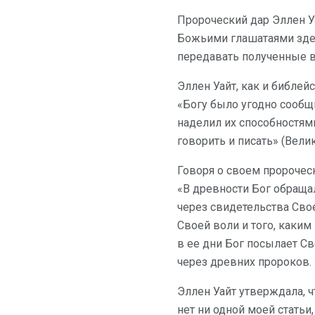
Пророческий дар Эллен Уа
Божьими глашатаями здесь
передавать полученные вес
Эллен Уайт, как и библе
«Богу было угодно сообщ
наделил их способностям
говорить и писать» (Велика
Говоря о своем пророческ
«В древности Бог обращал
через свидетельства Свое
Своей воли и того, каким 
в ее дни Бог посылает С
через древних пророков.
Эллен Уайт утверждала, ч
нет ни одной моей статьи