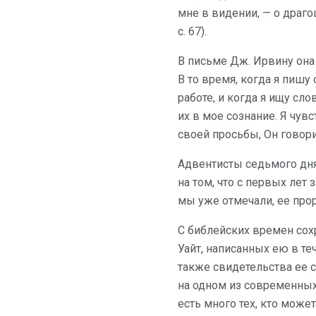
мне в видении, — о драгоц
с. 67).
В письме Дж. Ирвину она 
В то время, когда я пиш
работе, и когда я ищу сл
их в мое сознание. Я чув
своей просьбы, Он говорит
Адвентисты седьмого дня
на том, что с первых ле
мы уже отмечали, ее прор
С библейских времен сох
Уайт, написанных ею в теч
также свидетельства ее с
на одном из современных
есть много тех, кто может