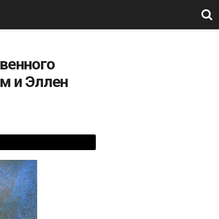
твенного
м и Эллен