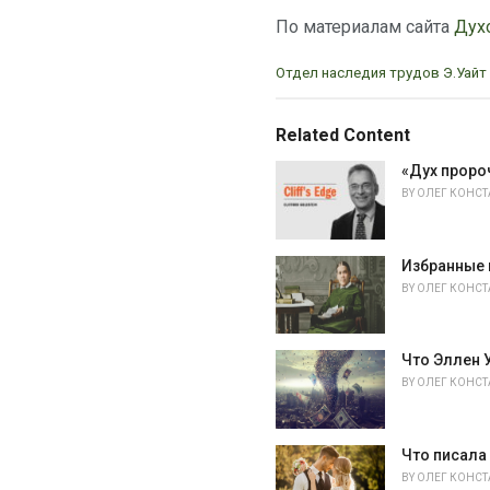
По материалам сайта
Дух
C
Отдел наследия трудов Э.Уайт
a
t
e
Related Content
g
o
«Дух проро
r
BY
ОЛЕГ КОНС
i
e
s
Избранные 
:
BY
ОЛЕГ КОНС
Что Эллен 
BY
ОЛЕГ КОНС
Что писала
BY
ОЛЕГ КОНС