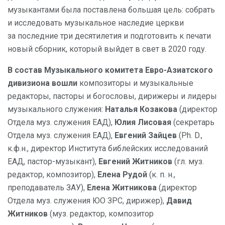
музыкантами была поставлена большая цель: собрать
и исследовать музыкальное наследие церкви
за последние три десятилетия и подготовить к печати
новый сборник, который выйдет в свет в 2020 году.
В состав Музыкального комитета Евро-Азиатского
дивизиона вошли
композиторы и музыкальные
редакторы, пасторы и богословы, дирижеры и лидеры
музыкального служения:
Наталья Козакова
(директор
Отдела муз. служения ЕАД),
Юлия Лисовая
(секретарь
Отдела муз. служения ЕАД),
Евгений Зайцев
(Ph. D.,
к.ф.н., директор Института библейских исследований
ЕАД, пастор-музыкант),
Евгений Житников
(гл. муз.
редактор, композитор),
Елена Рудой
(к. п. н.,
преподаватель ЗАУ),
Елена Житникова
(директор
Отдела муз. служения ЮО ЗРС, дирижер),
Давид
Житников
(муз. редактор, композитор