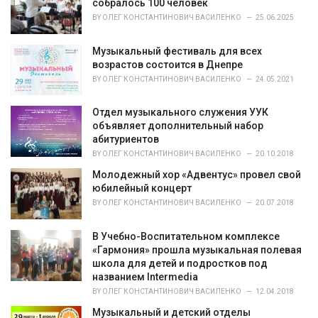
r
собралось 100 человек
i
BY
ОЛЕГ КОНСТАНТИНОВИЧ ВАСИЛЕНКО
25.06.2025
e
s
Музыкальный фестиваль для всех
:
возрастов состоится в Днепре
BY
ОЛЕГ КОНСТАНТИНОВИЧ ВАСИЛЕНКО
24.05.2021
Отдел музыкального служения УУК
объявляет дополнительный набор
абитуриентов
BY
ОЛЕГ КОНСТАНТИНОВИЧ ВАСИЛЕНКО
20.10.2018
Молодежный хор «Адвентус» провел свой
юбилейный концерт
BY
ОЛЕГ КОНСТАНТИНОВИЧ ВАСИЛЕНКО
20.07.2018
В Учебно-Воспитательном комплексе
«Гармония» прошла музыкальная полевая
школа для детей и подростков под
названием Intermedia
BY
ОЛЕГ КОНСТАНТИНОВИЧ ВАСИЛЕНКО
12.04.2018
Музыкальный и детский отделы