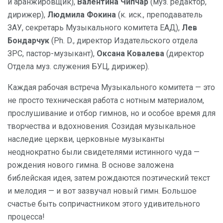
и аранжировщик),
Валентина Чипчар
(муз. редактор,
дирижер),
Людмила Фокина
(к. иск., преподаватель
ЗАУ, секретарь Музыкального комитета ЕАД),
Лев
Бондарчук
(Ph. D., директор Издательского отдела
ЗРС, пастор-музыкант),
Оксана Ковалева
(директор
Отдела муз. служения БУЦ, дирижер).
Каждая рабочая встреча Музыкального комитета — это
не просто техническая работа с нотным материалом,
прослушивание и отбор гимнов, но и особое время для
творчества и вдохновения. Созидая музыкальное
наследие церкви, церковные музыканты
неоднократно были свидетелями истинного чуда —
рождения нового гимна. В основе заложена
библейская идея, затем рождаются поэтический текст
и мелодия — и вот зазвучал новый гимн. Большое
счастье быть сопричастником этого удивительного
процесса!