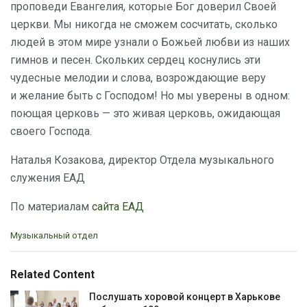
проповеди Евангелия, которые Бог доверил Своей
церкви. Мы никогда не сможем сосчитать, сколько
людей в этом мире узнали о Божьей любви из наших
гимнов и песен. Скольких сердец коснулись эти
чудесные мелодии и слова, возрождающие веру
и желание быть с Господом! Но мы уверены в одном:
поющая церковь — это живая церковь, ожидающая
своего Господа.
Наталья Козакова, директор Отдела музыкального
служения ЕАД
По материалам
сайта ЕАД
C
Музыкальный отдел
a
t
e
Related Content
g
o
Послушать хоровой концерт в Харькове