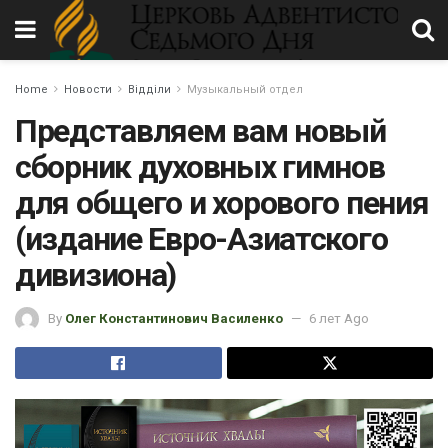
Home
Новости
Відділи
Музыкальный отдел
Представляем вам новый
сборник духовных гимнов
для общего и хорового пения
(издание Евро-Азиатского
дивизиона)
By
Олег Константинович Василенко
6 лет Ago