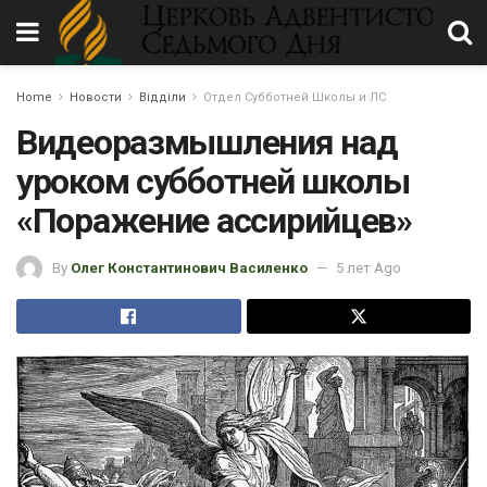
Home
Новости
Відділи
Отдел Субботней Школы и ЛС
Видеоразмышления над
уроком субботней школы
«Поражение ассирийцев»
By
Олег Константинович Василенко
5 лет Ago