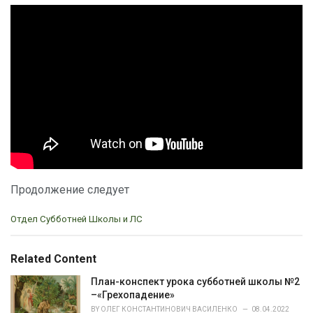
Продолжение следует
C
Отдел Субботней Школы и ЛС
a
t
e
Related Content
g
o
План-конспект урока субботней школы №2
r
–«Грехопадение»
i
BY
ОЛЕГ КОНСТАНТИНОВИЧ ВАСИЛЕНКО
08.04.2022