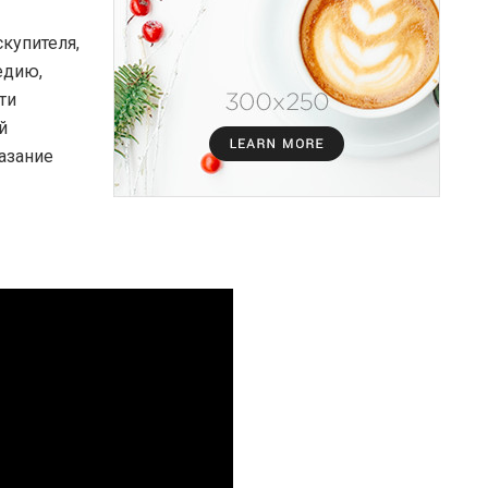
скупителя,
едию,
ти
й
азание