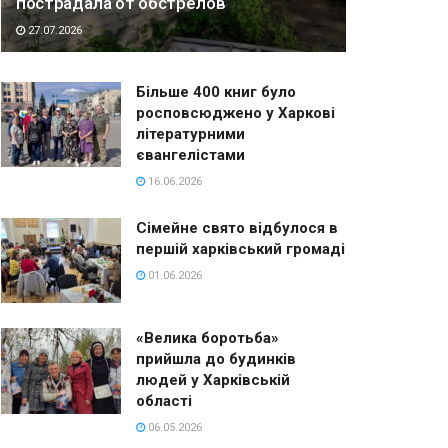
пострадала от обстрелов
27.07.2026
Більше 400 книг було
росповсюджено у Харкові
літературними
євангелістами
16.06.2026
Сімейне свято відбулося в
першій харківський громаді
01.06.2026
«Велика боротьба»
прийшла до будинків
людей у Харківській
області
06.05.2026