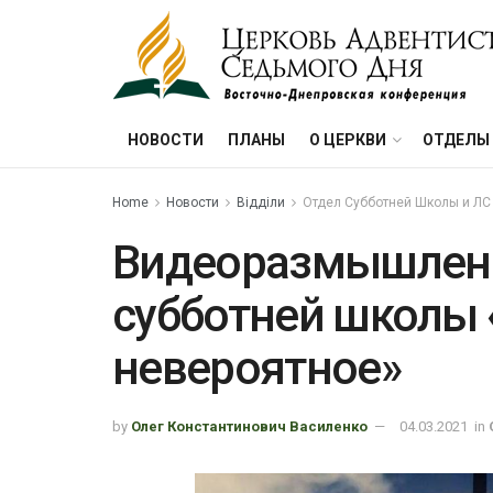
НОВОСТИ
ПЛАНЫ
О ЦЕРКВИ
ОТДЕЛЫ
Home
Новости
Відділи
Отдел Субботней Школы и ЛС
Видеоразмышлени
субботней школы
невероятное»
by
Олег Константинович Василенко
04.03.2021
in