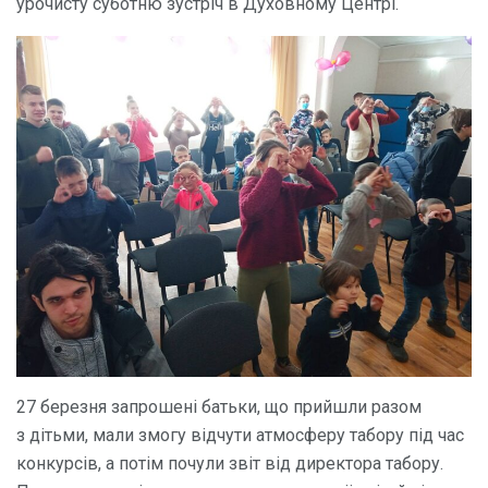
урочисту суботню зустріч в Духовному Центрі.
27 березня запрошені батьки, що прийшли разом
з дітьми, мали змогу відчути атмосферу табору під час
конкурсів, а потім почули звіт від директора табору.