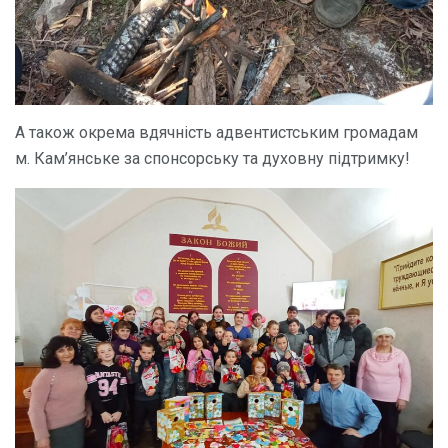
А також окрема вдячність адвентистським громадам
м. Кам’янське за спонсорську та духовну підтримку!