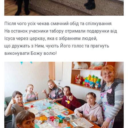
Після чого усіх чекав смачний обід та спілкування.
На останок учасники табору отримали подарунки від
Ісуса через церкву, яка є зібранням людей,
що дружать з Ним, чують Його голос та прагнуть
виконувати Божу волю!