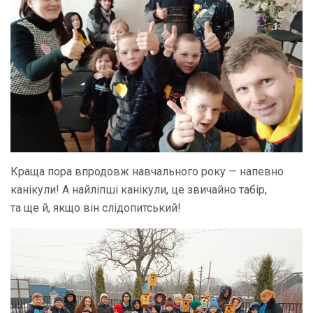
Краща пора впродовж навчального року — напевно
канікули! А найліпші канікули, це звичайно табір,
та ще й, якщо він слідопитський!