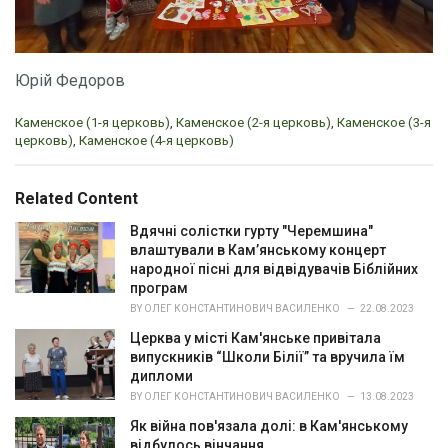
Юрій Федоров
C
Каменское (1-я церковь)
,
Каменское (2-я церковь)
,
Каменское (3-я
a
церковь)
,
Каменское (4-я церковь)
t
e
g
Related Content
o
r
Вдячні солістки гурту "Черемшина"
i
влаштували в Кам’янському концерт
e
народної пісні для відвідувачів Біблійних
s
програм
:
BY
ОЛЕГ КОНСТАНТИНОВИЧ ВАСИЛЕНКО
22.08.2023
Церква у місті Кам'янське привітала
випускників “Школи Білії” та вручила їм
дипломи
BY
ОЛЕГ КОНСТАНТИНОВИЧ ВАСИЛЕНКО
13.08.2023
Як війна пов'язала долі: в Кам'янському
відбулось вінчання