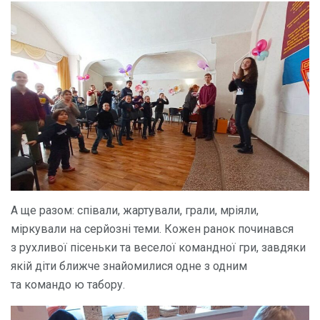
А ще разом: співали, жартували, грали, мріяли,
міркували на серйозні теми. Кожен ранок починався
з рухливої пісеньки та веселої командної гри, завдяки
якій діти ближче знайомилися одне з одним
та командо ю табору.