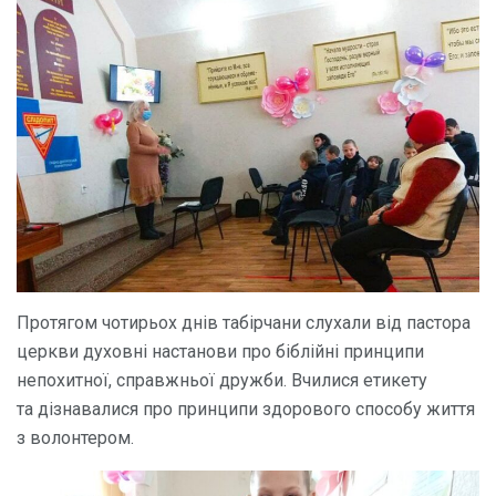
Протягом чотирьох днів табірчани слухали від пастора
церкви духовні настанови про біблійні принципи
непохитної, справжньої дружби. Вчилися етикету
та дізнавалися про принципи здорового способу життя
з волонтером.