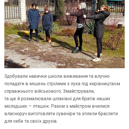
Здобували навички школи виживання та влучно
попадати в мішень стрілами з лука під керівництвом
справжнього військового. Змайстрували,
та ще й розмалювали шпаківні для братів наших
молодших — пташок. Разом з майстром вчилися
власноруч виготовляти сувеніри та зплели браслети
для себе та своїх друзів.