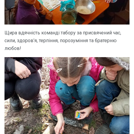
Щира вдячність команді табору за присвячений час,
сили, здоров’я, терпіння, порозуміння та братерню
любов!