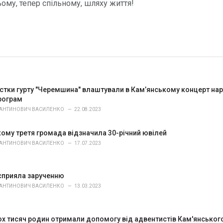
ьому, тепер спільному, шляху життя!
стки гурту "Черемшина" влаштували в Кам’янському концерт наро
програм
ТАНТИНОВИЧ ВАСИЛЕНКО
22.08.2023
кому третя громада відзначила 30-річний ювілей
ТАНТИНОВИЧ ВАСИЛЕНКО
17.07.2023
осприяла зарученню
ТАНТИНОВИЧ ВАСИЛЕНКО
13.03.2023
ох тисяч родин отримали допомогу від адвентистів Кам'янськог