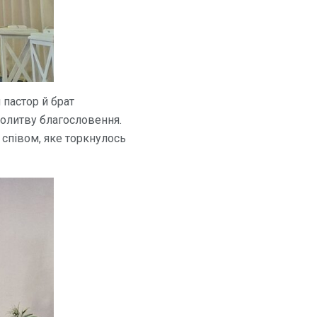
пастор й брат
молитву благословення.
 співом, яке торкнулось