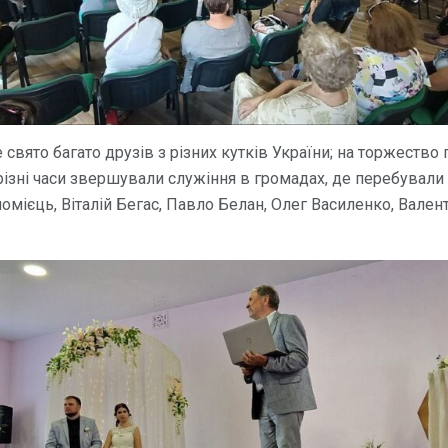
свято багато друзів з різних кутків України; на торжество 
різні часи звершували служіння в громадах, де перебували 
мієць, Віталій Бегас, Павло Белан, Олег Василенко, Валент