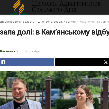
епропетровская область
Днепропетровский регион
Каменское (3-я церко
язала долі: в Кам’янському відб
 Василенко
3 года Ago