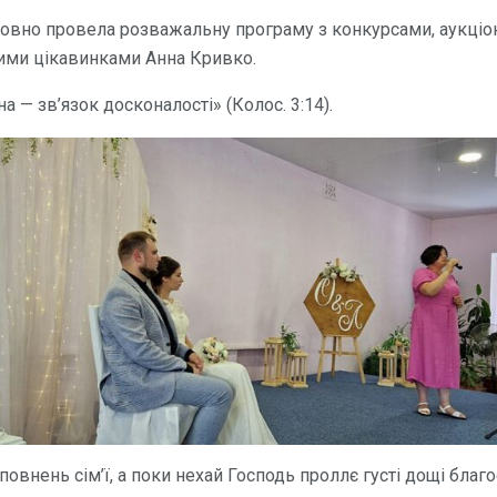
товно провела розважальну програму з конкурсами, аукціо
ими цікавинками Анна Кривко.
а — зв’язок досконалості» (Колос. 3:14).
овнень сім’ї, а поки нехай Господь проллє густі дощі благ