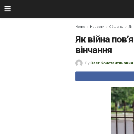
Home
Новости
Общины
Дн
Як війна пов’
вінчання
By
Олег Константинович