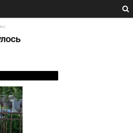
вь)
улось