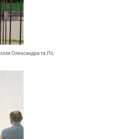
ілля Олександра та Лії,