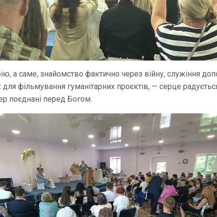
рію, а саме, знайомство фактично через війну, служіння д
 для фільмування гуманітарних проєктів, — серце радується
ер поєднані перед Богом.