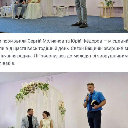
 промовили Сергій Молчанов та Юрій Федоров — місцевий 
ріли від щастя весь тодішній день. Євген Ващинін звершив 
 вінчання родина Лії звернулась до молодят зі зворушливим
піваків.