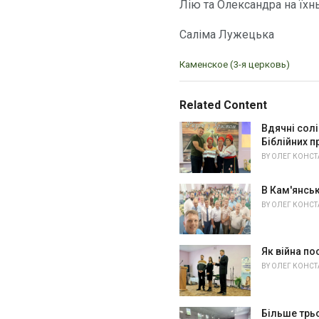
Лію та Олександра на їхн
Саліма Лужецька
C
Каменское (3-я церковь)
a
t
e
Related Content
g
o
Вдячні солі
r
Біблійних 
i
BY
ОЛЕГ КОНС
e
s
В Кам'янсь
:
BY
ОЛЕГ КОНС
Як війна п
BY
ОЛЕГ КОНС
Більше трь