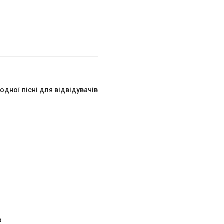
дної пісні для відвідувачів
о