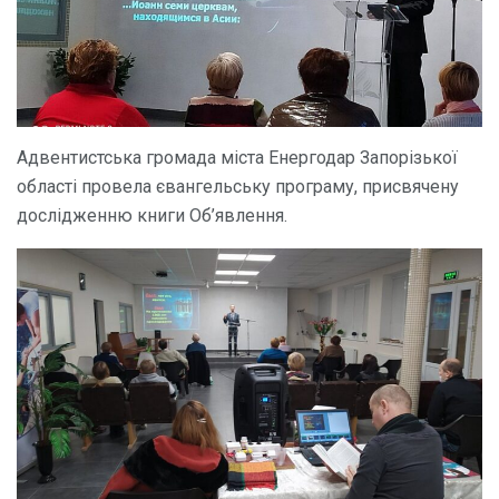
Адвентистська громада міста Енергодар Запорізької
області провела євангельську програму, присвячену
дослідженню книги Об’явлення.