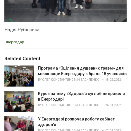
Надія Рубінська
C
Энергодар
a
t
e
Related Content
g
o
Програма «Зцілення душевних травм» для
r
мешканців Енергодару зібрала 18 учасників
i
BY
ОЛЕГ КОНСТАНТИНОВИЧ ВАСИЛЕНКО
18.02.2022
e
s
Курси на тему «Здоров’я суглобів» провели
:
в Енергодарі
BY
ОЛЕГ КОНСТАНТИНОВИЧ ВАСИЛЕНКО
26.01.2022
У Енергодарі розпочав роботу кабінет
здоров'я
BY
ОЛЕГ КОНСТАНТИНОВИЧ ВАСИЛЕНКО
02.01.2022