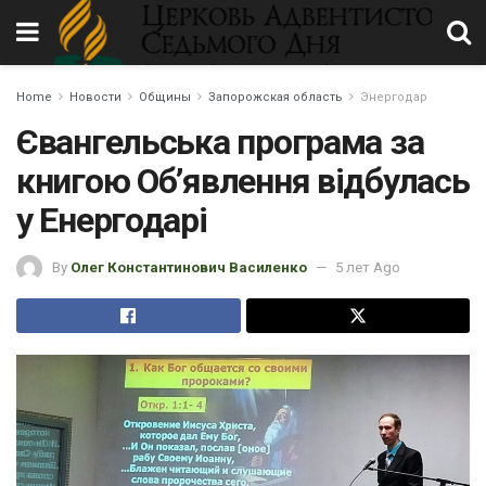
Home
Новости
Общины
Запорожская область
Энергодар
Євангельська програма за
книгою Об’явлення відбулась
у Енергодарі
By
Олег Константинович Василенко
5 лет Ago