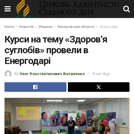
Home
Новости
Общины
Запорожская область
Энергодар
Курси на тему «Здоров’я
суглобів» провели в
Енергодарі
By
Олег Константинович Василенко
5 лет Ago