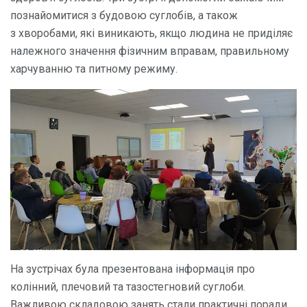
познайомитися з будовою суглобів, а також
з хворобами, які виникають, якщо людина не приділяє
належного значення фізичним вправам, правильному
харчуванню та питному режиму.
На зустрічах була презентована інформація про
колінний, плечовий та тазостегновий суглоби.
Важливою складовою занять стали практичні поради