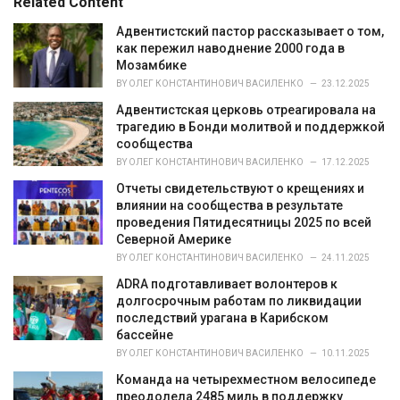
Related Content
g
o
Адвентистский пастор рассказывает о том,
r
как пережил наводнение 2000 года в
i
Мозамбике
e
BY
ОЛЕГ КОНСТАНТИНОВИЧ ВАСИЛЕНКО
23.12.2025
s
Адвентистская церковь отреагировала на
:
трагедию в Бонди молитвой и поддержкой
сообщества
BY
ОЛЕГ КОНСТАНТИНОВИЧ ВАСИЛЕНКО
17.12.2025
Отчеты свидетельствуют о крещениях и
влиянии на сообщества в результате
проведения Пятидесятницы 2025 по всей
Северной Америке
BY
ОЛЕГ КОНСТАНТИНОВИЧ ВАСИЛЕНКО
24.11.2025
ADRA подготавливает волонтеров к
долгосрочным работам по ликвидации
последствий урагана в Карибском
бассейне
BY
ОЛЕГ КОНСТАНТИНОВИЧ ВАСИЛЕНКО
10.11.2025
Команда на четырехместном велосипеде
преодолела 2485 миль в поддержку