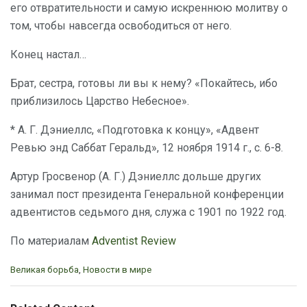
его отвратительности и самую искреннюю молитву о
том, чтобы навсегда освободиться от него.
Конец настал…
Брат, сестра, готовы ли вы к нему? «Покайтесь, ибо
приблизилось Царство Небесное».
* А. Г. Дэниеллс, «Подготовка к концу», «Адвент
Ревью энд Саббат Геральд», 12 ноября 1914 г., с. 6-8.
Артур Гросвенор (А. Г.) Дэниеллс дольше других
занимал пост президента Генеральной конференции
адвентистов седьмого дня, служа с 1901 по 1922 год.
По материалам
Adventist Review
C
Великая борьба
,
Новости в мире
a
t
e