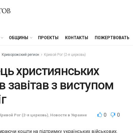
ОБЩИНЫ
ПРОЕКТЫ
КОНТАКТЫ
ПОЖЕРТВОВАТЬ
Криворожский регион
Кривой Рог (2-я церковь)
ець християнських
ов завітав з виступом
іг
0
0
Кривой Рог (2-я церковь)
,
Новости в Украине
збираючи кошти на підтримку українських військових.