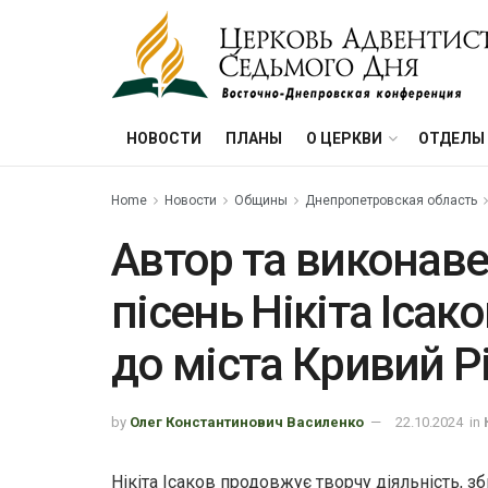
НОВОСТИ
ПЛАНЫ
О ЦЕРКВИ
ОТДЕЛЫ
Home
Новости
Общины
Днепропетровская область
Автор та виконав
пісень Нікіта Ісак
до міста Кривий Р
by
Олег Константинович Василенко
22.10.2024
in
Нікіта Ісаков продовжує творчу діяльність, 