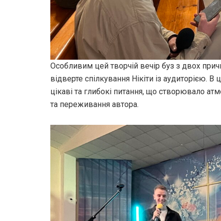
Особливим цей творчій вечір буз з двох причи
відверте спілкування Нікіти із аудиторією. В
цікаві та глибокі питання, що створювало атм
та переживання автора.