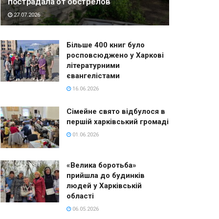
пострадала от обстрелов
27.07.2026
Більше 400 книг було
росповсюджено у Харкові
літературними
євангелістами
16.06.2026
Сімейне свято відбулося в
першій харківський громаді
01.06.2026
«Велика боротьба»
прийшла до будинків
людей у Харківській
області
06.05.2026