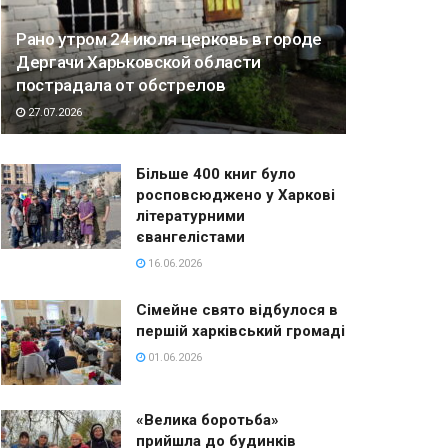
Рано утром 24 июля церковь в городе
Дергачи Харьковской области
пострадала от обстрелов
27.07.2026
Більше 400 книг було
росповсюджено у Харкові
літературними
євангелістами
16.06.2026
Сімейне свято відбулося в
першій харківський громаді
01.06.2026
«Велика боротьба»
прийшла до будинків