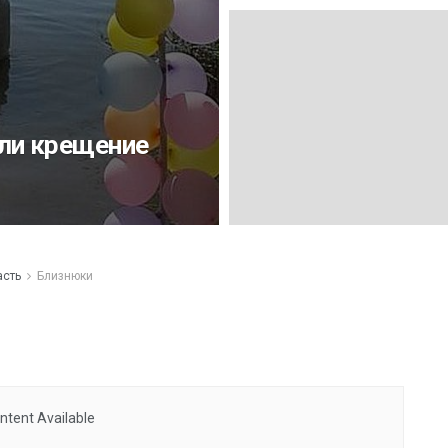
яли крещение
асть
Близнюки
ntent Available