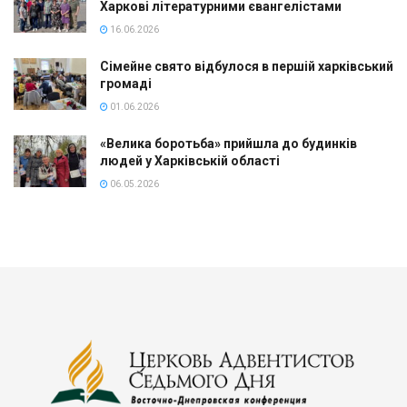
Харкові літературними євангелістами
16.06.2026
Сімейне свято відбулося в першій харківський
громаді
01.06.2026
«Велика боротьба» прийшла до будинків
людей у Харківській області
06.05.2026