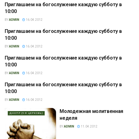
Приглашаем на богослужение каждую субботу в
ВОЛЬНОГОРСК
10:00
BY
ADMIN
16.04.2012
Приглашаем на богослужение каждую субботу в
БАЛАКЛЕЯ
10:00
BY
ADMIN
16.04.2012
Приглашаем на богослужение каждую субботу в
АКИМОВКА
10:00
BY
ADMIN
16.04.2012
Приглашаем на богослужение каждую субботу в
ВЕРХНЕДНЕПРОВСК
10:00
BY
ADMIN
16.04.2012
Молодежная молитвенная
ДНЕПР (5-Я ЦЕРКОВЬ)
неделя
BY
ADMIN
11.04.2012