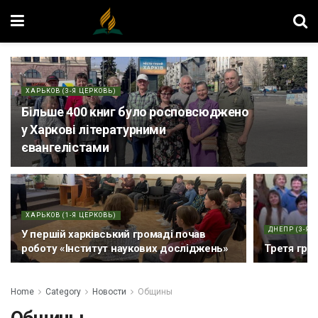
ХАРЬКОВ (3-Я ЦЕРКОВЬ)
Більше 400 книг було росповсюджено
у Харкові літературними
євангелістами
ХАРЬКОВ (1-Я ЦЕРКОВЬ)
ДНЕПР (3-Я 
У першій харківський громаді почав
роботу «Інститут наукових досліджень»
Третя гро
Home
Category
Новости
Общины