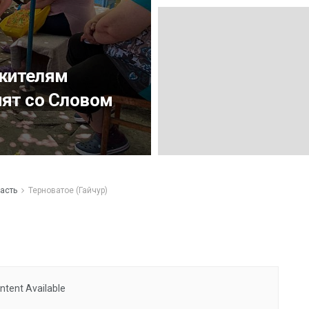
жителям
мят со Словом
асть
Терноватое (Гайчур)
ntent Available