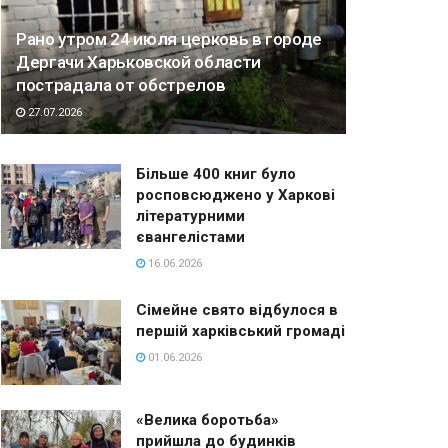
Рано утром 24 июля церковь в городе
Дергачи Харьковской области
пострадала от обстрелов
27.07.2026
Більше 400 книг було
росповсюджено у Харкові
літературними
євангелістами
16.06.2026
Сімейне свято відбулося в
першій харківський громаді
01.06.2026
«Велика боротьба»
прийшла до будинків