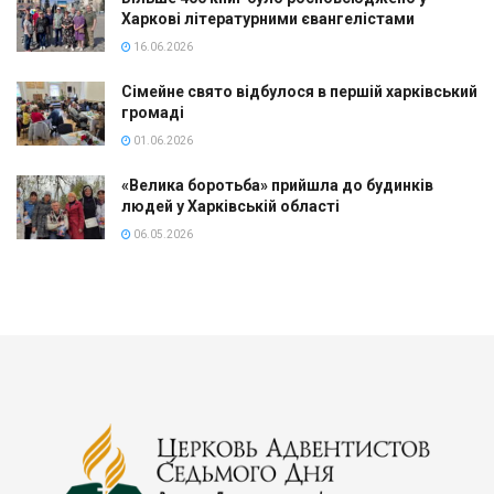
Харкові літературними євангелістами
16.06.2026
Сімейне свято відбулося в першій харківський
громаді
01.06.2026
«Велика боротьба» прийшла до будинків
людей у Харківській області
06.05.2026