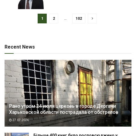
1
2
…
102
Recent News
Рано утром 24 июля церковь в городе Дергачи
Харьковской области пострадала от обстрелов
27.07.2026
Більше 400 книг було росповсюджено у