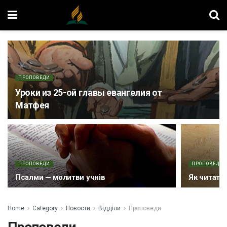
ПРОПОВЕДИ
Уроки из 25-ой главы евангелия от
Матфея
ПРОПОВЕДИ
ПРОПОВЕДИ
Псалми — молитви учнів
Як читати
Home
Category
Новости
Відділи
Проповеди