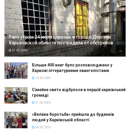
Рано утром 24 июля церковь в городе Дергачи
Харьковской области пострадала от обстрелов
27.07.2026
Більше 400 книг було росповсюджено у
Харкові літературними євангелістами
16.06.2026
Сімейне свято відбулося в першій харківський
громаді
01.06.2026
«Велика боротьба» прийшла до будинків
людей у Харківській області
06.05.2026