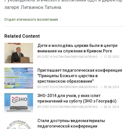
лагеря: Литвинюк Татьяна.
C
Отдел этического воспитания
a
t
e
Related Content
g
o
Дети и молодёжь церкви были в центре
r
внимания на служении в Кривом Роге
i
BY
ОЛЕГ КОНСТАНТИНОВИЧ ВАСИЛЕНКО
17.02.2015
e
s
Приглашает педагогическая конференция
:
"Принципы Божьего царства в
христианском образовании"
BY
ОЛЕГ КОНСТАНТИНОВИЧ ВАСИЛЕНКО
09.06.2014
ЗНО-2014 для учнів, у яких іспит
призначений на суботу (ЗНО з Географії)
BY
ОЛЕГ КОНСТАНТИНОВИЧ ВАСИЛЕНКО
04.01.2014
Стали доступны видеоматериалы
педагогической конференции