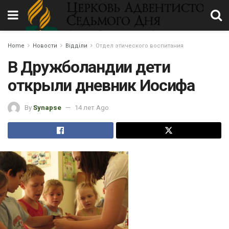
Home
Новости
Відділи
Отдел этического воспитания
В Дружболандии дети
открыли дневник Иосифа
By
Synapse
14 лет Ago