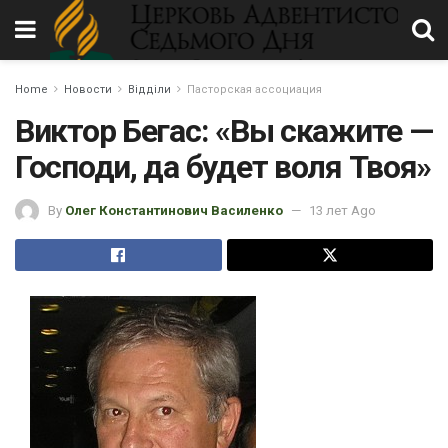
Home
Новости
Відділи
Пасторская ассоциация
Виктор Бегас: «Вы скажите —
Господи, да будет воля Твоя»
By
Олег Константинович Василенко
13 лет Ago