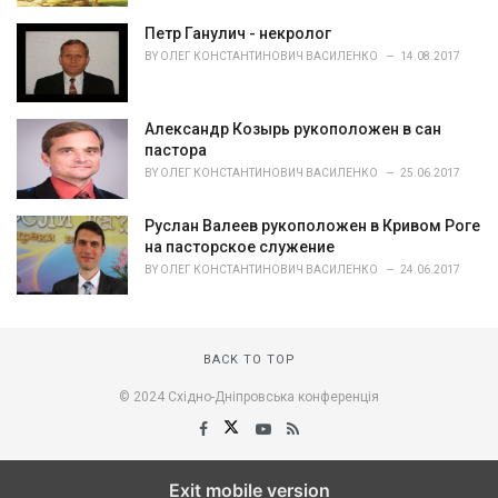
Петр Ганулич - некролог
BY
ОЛЕГ КОНСТАНТИНОВИЧ ВАСИЛЕНКО
14.08.2017
Александр Козырь рукоположен в сан
пастора
BY
ОЛЕГ КОНСТАНТИНОВИЧ ВАСИЛЕНКО
25.06.2017
Руслан Валеев рукоположен в Кривом Роге
на пасторское служение
BY
ОЛЕГ КОНСТАНТИНОВИЧ ВАСИЛЕНКО
24.06.2017
BACK TO TOP
© 2024 Східно-Дніпровська конференція
Exit mobile version