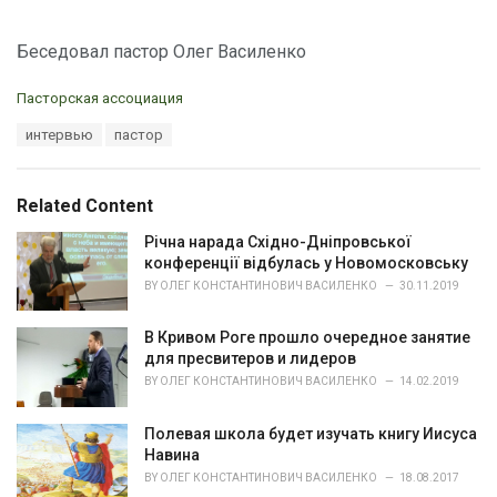
Беседовал пастор Олег Василенко
C
Пасторская ассоциация
a
T
интервью
пастор
t
a
e
g
g
s
o
Related Content
:
r
i
Річна нарада Східно-Дніпровської
e
конференції відбулась у Новомосковську
s
BY
ОЛЕГ КОНСТАНТИНОВИЧ ВАСИЛЕНКО
30.11.2019
:
В Кривом Роге прошло очередное занятие
для пресвитеров и лидеров
BY
ОЛЕГ КОНСТАНТИНОВИЧ ВАСИЛЕНКО
14.02.2019
Полевая школа будет изучать книгу Иисуса
Навина
BY
ОЛЕГ КОНСТАНТИНОВИЧ ВАСИЛЕНКО
18.08.2017