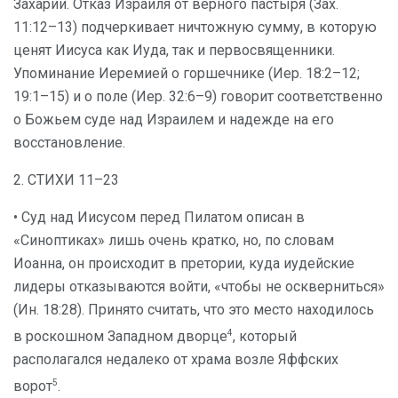
Захарии. Отказ Израиля от верного пастыря (Зах.
11:12–13) подчеркивает ничтожную сумму, в которую
ценят Иисуса как Иуда, так и первосвященники.
Упоминание Иеремией о горшечнике (Иер. 18:2–12;
19:1–15) и о поле (Иер. 32:6–9) говорит соответственно
о Божьем суде над Израилем и надежде на его
восстановление.
2. СТИХИ 11–23
• Суд над Иисусом перед Пилатом описан в
«Синоптиках» лишь очень кратко, но, по словам
Иоанна, он происходит в претории, куда иудейские
лидеры отказываются войти, «чтобы не оскверниться»
(Ин. 18:28). Принято считать, что это место находилось
4
в роскошном Западном дворце
, который
располагался недалеко от храма возле Яффских
5
ворот
.