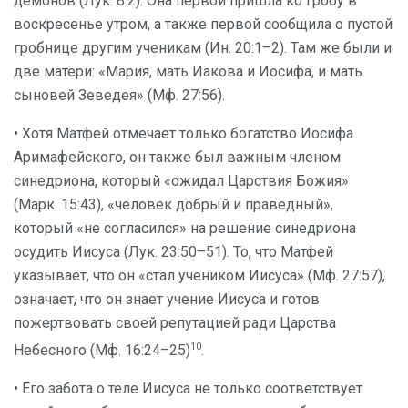
демонов (Лук. 8:2). Она первой пришла ко гробу в
воскресенье утром, а также первой сообщила о пустой
гробнице другим ученикам (Ин. 20:1–2). Там же были и
две матери: «Мария, мать Иакова и Иосифа, и мать
сыновей Зеведея» (Мф. 27:56).
• Хотя Матфей отмечает только богатство Иосифа
Аримафейского, он также был важным членом
синедриона, который «ожидал Царствия Божия»
(Марк. 15:43), «человек добрый и праведный»,
который «не согласился» на решение синедриона
осудить Иисуса (Лук. 23:50–51). То, что Матфей
указывает, что он «стал учеником Иисуса» (Мф. 27:57),
означает, что он знает учение Иисуса и готов
пожертвовать своей репутацией ради Царства
10
Небесного (Мф. 16:24–25)
.
• Его забота о теле Иисуса не только соответствует