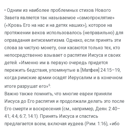
• Одним из наиболее проблемных стихов Нового
Завета является так называемое «самопроклятие»
(«Кровь Его на нас и на детях наших»), которое на
протяжении веков использовалось (неправильно) для
оправдания антисемитизма. Однако, если принять эти
слова за чистую монету, они касаются только тех, кто
непосредственно взывает о распятии Иисуса и своих
детей. «Именно им в первую очередь придется
пережить бедствия, упомянутые в [Матфея] 24:15–19,
когда римские армии осадят Иерусалим и в конечном
6
итоге разрушат его»
.
Важно также помнить, что многие евреи приняли
Иисуса до Его распятия и продолжали делать это после
Его смерти и воскресения (см., например, Деян. 2:40–
41; 4:4; 6:7; 14:1). Принять Иисуса и спастись
предлагается всем, включая иудеев (Рим. 1:16), «ибо