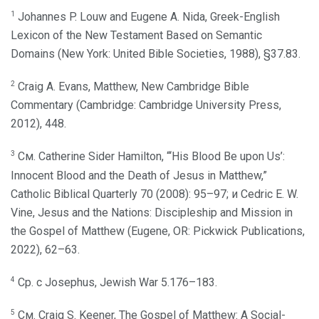
1
Johannes P. Louw and Eugene A. Nida, Greek-English
Lexicon of the New Testament Based on Semantic
Domains (New York: United Bible Societies, 1988), §37.83.
2
Craig A. Evans, Matthew, New Cambridge Bible
Commentary (Cambridge: Cambridge University Press,
2012), 448.
3
См. Catherine Sider Hamilton, “‘His Blood Be upon Us’:
Innocent Blood and the Death of Jesus in Matthew,”
Catholic Biblical Quarterly 70 (2008): 95–97; и Cedric E. W.
Vine, Jesus and the Nations: Discipleship and Mission in
the Gospel of Matthew (Eugene, OR: Pickwick Publications,
2022), 62–63.
4
Ср. с Josephus, Jewish War 5.176–183.
5
См. Craig S. Keener, The Gospel of Matthew: A Social-