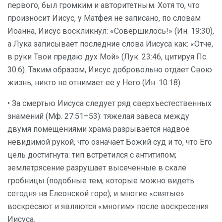
первого, был громким и авторитетным. Хотя то, что
произносит Иисус, у Матфея не записано, по словам
Иоанна, Иисус воскликнул: «Совершилось!» (Ин. 19:30),
а Лука записывает последние слова Иисуса как: «Отче,
в руки Твои предаю дух Мой» (Лук. 23:46, цитируя Пс.
30:6). Таким образом, Иисус добровольно отдает Свою
жизнь, никто не отнимает ее у Него (Ин. 10:18).
• За смертью Иисуса следует ряд сверхъестественных
знамений (Мф. 27:51–53): тяжелая завеса между
двумя помещениями храма разрывается надвое
невидимой рукой, что означает Божий суд и то, что Его
цель достигнута: тип встретился с антитипом;
землетрясение разрушает высеченные в скале
гробницы (подобные тем, которые можно видеть
сегодня на Елеонской горе); и многие «святые»
воскресают и являются «многим» после воскресения
Иисуса.