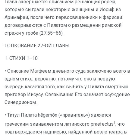
Глава завершается описанием решающих ролей,
которые сыграли некоторые женщины и Иосиф из
Аримафеи, после чего первосвященники и фарисеи
договариваются с Пилатом о размещении римской
стражи у гроба (27:55–66).
ТОЛКОВАНИЕ 27-ОЙ ГЛАВЫ
1. СТИХИ 1–10
• Описание Матфеем дневного суда заключено всего в
одном стихе, вероятно, потому что оно в первую
очередь касается того, как выбить у Пилата смертный
приговор Иисусу. Связывание Его означает осуждение
Синедрионом.
• Титул Пилата hēgemōn («правитель») является
1
греческим эквивалентом латинского praefectus
, что
подтверждается надписью, найденной возле театра в