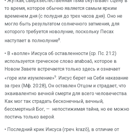
• Жуткая, сверхъестественная тьма окутывает сцену в
то время, которое обычно является самым ярким
временем дня (с полудня до трех часов дня). Оно не
могло быть результатом солнечного затмения, для
которого требуется новолуние, поскольку Песах
8
наступает в полнолуние
.
• В «вопле» Иисуса об оставленности (ср. Пс. 21:2)
используется греческое слово anaboaō, которое в
Новом Завете встречается только здесь и означает
9
«горе или изумление»
. Иисус берет на Себя наказание
за грех (Мф. 20:28), Он оставлен Отцом и страдает, что
эквивалентно вечной смерти для всего человечества.
Как мог так страдать бесконечный, вечный,
бессмертный Бог, — непостижимая тайна, но ее можно
постичь только верой.
• Последний крик Иисуса (греч. krazō), в отличие от