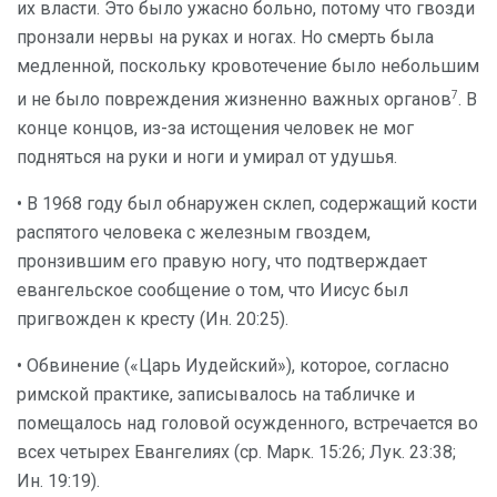
их власти. Это было ужасно больно, потому что гвозди
пронзали нервы на руках и ногах. Но смерть была
медленной, поскольку кровотечение было небольшим
7
и не было повреждения жизненно важных органов
. В
конце концов, из-за истощения человек не мог
подняться на руки и ноги и умирал от удушья.
• В 1968 году был обнаружен склеп, содержащий кости
распятого человека с железным гвоздем,
пронзившим его правую ногу, что подтверждает
евангельское сообщение о том, что Иисус был
пригвожден к кресту (Ин. 20:25).
• Обвинение («Царь Иудейский»), которое, согласно
римской практике, записывалось на табличке и
помещалось над головой осужденного, встречается во
всех четырех Евангелиях (ср. Марк. 15:26; Лук. 23:38;
Ин. 19:19).