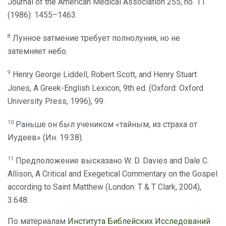
Journal of the American Medical Association 255, no. 11
(1986): 1455–1463.
8
Лунное затмение требует полнолуния, но не
затемняет небо.
9
Henry George Liddell, Robert Scott, and Henry Stuart
Jones, A Greek-English Lexicon, 9th ed. (Oxford: Oxford
University Press, 1996), 99.
10
Раньше он был учеником «тайным, из страха от
Иудеев» (Ин. 19:38).
11
Предположение высказано W. D. Davies and Dale C.
Allison, A Critical and Exegetical Commentary on the Gospel
according to Saint Matthew (London: T & T Clark, 2004),
3:648.
По материалам
Института Библейских Исследований