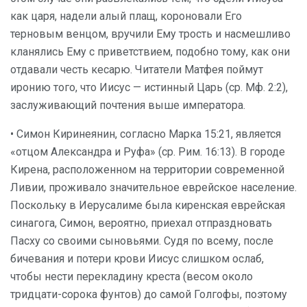
как царя, надели алый плащ, короновали Его
терновым венцом, вручили Ему трость и насмешливо
кланялись Ему с приветствием, подобно тому, как они
отдавали честь кесарю. Читатели Матфея поймут
иронию того, что Иисус — истинный Царь (ср. Мф. 2:2),
заслуживающий почтения выше императора.
• Симон Киринеянин, согласно Марка 15:21, является
«отцом Александра и Руфа» (ср. Рим. 16:13). В городе
Кирена, расположенном на территории современной
Ливии, проживало значительное еврейское население.
Поскольку в Иерусалиме была киренская еврейская
синагога, Симон, вероятно, приехал отпраздновать
Пасху со своими сыновьями. Судя по всему, после
бичевания и потери крови Иисус слишком ослаб,
чтобы нести перекладину креста (весом около
тридцати-сорока фунтов) до самой Голгофы, поэтому