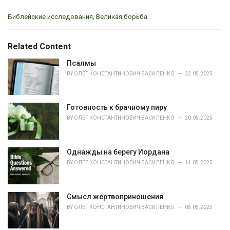
C
Библейские исследования
,
Великая борьба
a
t
e
Related Content
g
o
Псалмы
r
BY
ОЛЕГ КОНСТАНТИНОВИЧ ВАСИЛЕНКО
22.05.2025
i
e
s
Готовность к брачному пиру
:
BY
ОЛЕГ КОНСТАНТИНОВИЧ ВАСИЛЕНКО
20.05.2025
Однажды на берегу Иордана
BY
ОЛЕГ КОНСТАНТИНОВИЧ ВАСИЛЕНКО
14.05.2025
Смысл жертвоприношения
BY
ОЛЕГ КОНСТАНТИНОВИЧ ВАСИЛЕНКО
08.05.2025