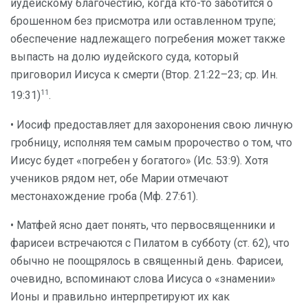
иудейскому благочестию, когда кто-то заботится о
брошенном без присмотра или оставленном трупе;
обеспечение надлежащего погребения может также
выпасть на долю иудейского суда, который
приговорил Иисуса к смерти (Втор. 21:22–23; ср. Ин.
11
19:31)
.
• Иосиф предоставляет для захоронения свою личную
гробницу, исполняя тем самым пророчество о том, что
Иисус будет «погребен у богатого» (Ис. 53:9). Хотя
учеников рядом нет, обе Марии отмечают
местонахождение гроба (Мф. 27:61).
• Матфей ясно дает понять, что первосвященники и
фарисеи встречаются с Пилатом в субботу (ст. 62), что
обычно не поощрялось в священный день. Фарисеи,
очевидно, вспоминают слова Иисуса о «знамении»
Ионы и правильно интерпретируют их как