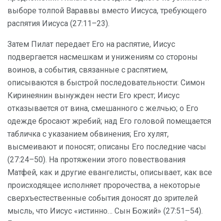
выборе толпой Вараввы вместо Иисуса, требующего
распятия Иисуса (27:11–23).
Затем Пилат передает Его на распятие, Иисус
подвергается насмешкам и унижениям со стороны
воинов, а события, связанные с распятием,
описываются в быстрой последовательности: Симон
Киринеянин вынужден нести Его крест; Иисус
отказывается от вина, смешанного с желчью; о Его
одежде бросают жребий; над Его головой помещается
табличка с указанием обвинения; Его хулят,
высмеивают и поносят; описаны Его последние часы
(27:24–50). На протяжении этого повествования
Матфей, как и другие евангелисты, описывает, как все
происходящее исполняет пророчества, а некоторые
сверхъестественные события доносят до зрителей
мысль, что Иисус «истинно… Сын Божий» (27:51–54).