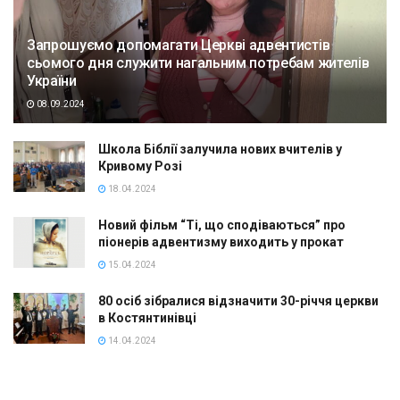
Запрошуємо допомагати Церкві адвентистів
сьомого дня служити нагальним потребам жителів
України
08.09.2024
Школа Біблії залучила нових вчителів у
Кривому Розі
18.04.2024
Новий фільм “Ті, що сподіваються” про
піонерів адвентизму виходить у прокат
15.04.2024
80 осіб зібралися відзначити 30-річчя церкви
в Костянтинівці
14.04.2024