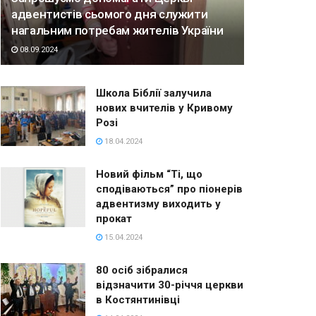
адвентистів сьомого дня служити
нагальним потребам жителів України
08.09.2024
Школа Біблії залучила
нових вчителів у Кривому
Розі
18.04.2024
Новий фільм “Ті, що
сподіваються” про піонерів
адвентизму виходить у
прокат
15.04.2024
80 осіб зібралися
відзначити 30-річчя церкви
в Костянтинівці