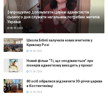
Запрошуємо допомагати Церкві адвентистів
сьомого дня служити нагальним потребам жителів
України
08.09.2024
Школа Біблії залучила нових вчителів у
Кривому Розі
18.04.2024
Новий фільм “Ті, що сподіваються” про
піонерів адвентизму виходить у прокат
15.04.2024
80 осіб зібралися відзначити 30-річчя церкви
в Костянтинівці
14.04.2024